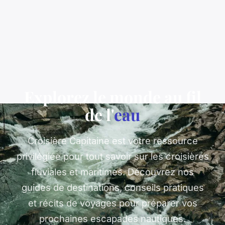
Explorez le monde au fil
de l'
eau
Croisière Capitaine est votre ressource
privilégiée pour tout savoir sur les croisières
fluviales et maritimes. Découvrez nos
guides de destinations, conseils pratiques
et récits de voyages pour préparer vos
prochaines escapades nautiques.