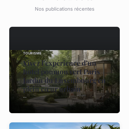
Nos publications récentes
TOURISME
Vivez l’expérience d’un
hotel poumon vert Paris
Jardin du Luxembourg en
plein cœur urbain
...