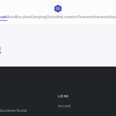
ueil
Actu
Bon plan
Camping
Croisière
Location
Tourisme
Vacance
Voy
t
LIENS
Accueil
tourisme fluvial