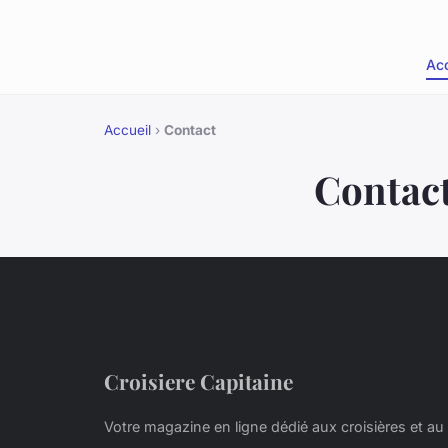
Acc
Accueil
›
Contact
Contac
Croisiere Capitaine
Votre magazine en ligne dédié aux croisières et au 