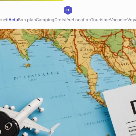
ueil
Actu
Bon plan
Camping
Croisière
Location
Tourisme
Vacance
Voy