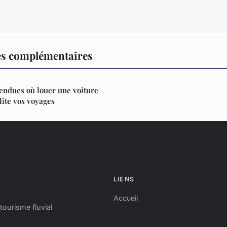
es complémentaires
tendues où louer une voiture
lite vos voyages
LIENS
Accueil
tourisme fluvial