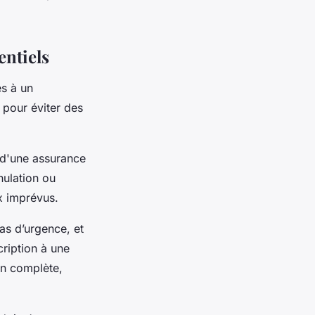
entiels
és à un
 pour éviter des
 d'une assurance
nulation ou
ux imprévus.
cas d’urgence, et
cription à une
on complète,