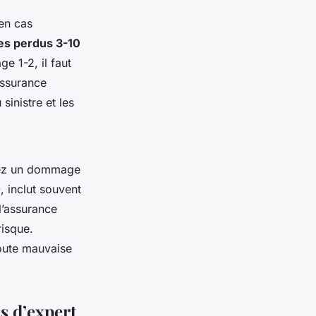
en cas
es perdus 3-10
e 1-2, il faut
assurance
inistre et les
sez un dommage
, inclut souvent
l’assurance
risque.
toute mauvaise
ls d’expert