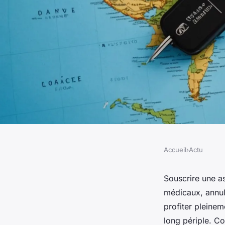
Accueil
›
Actu
ACTU
Assurance voyage : l
Souscrire une a
médicaux, annul
voyage en toute séré
profiter pleinem
long périple. Co