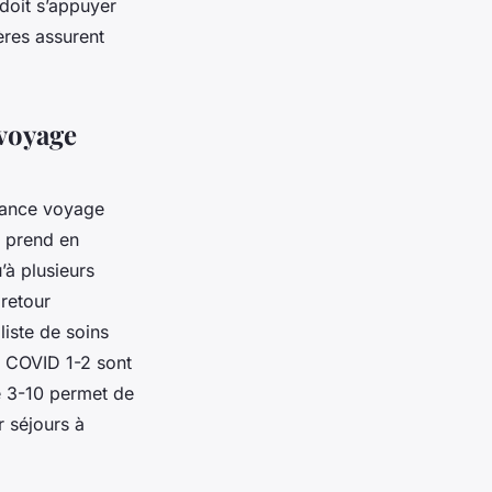
doit s’appuyer
ères assurent
 voyage
rance voyage
prend en
’à plusieurs
retour
liste de soins
e COVID 1-2 sont
e 3-10 permet de
r séjours à