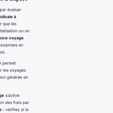
par évaluer
dicale à
z que les
alisation ou un
rance voyage
surprises en
es).
e
permet
ur les voyages
tion générée en
ge
s’active
on des frais par
e
: vérifiez si la