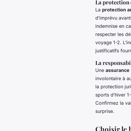
La protection 
La
protection a
d’imprévu avant
indemnise en cas
respecter les dé
voyage 1-2. L’in
justificatifs four
La responsabil
Une
assurance r
involontaire à a
la protection j
sports d’hiver 1
Confirmez la va
surprise.
Choisir le 