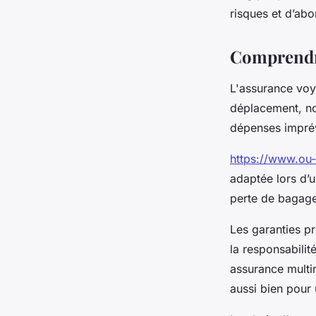
risques et d’abo
Maxime
•
15 août 2025
•
3 min de lecture
Comprendre
L'assurance voya
déplacement, not
dépenses imprév
https://www.ou-
adaptée lors d’
perte de bagages
Les garanties pr
la responsabilit
assurance multi
aussi bien pour