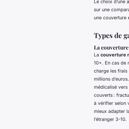
Le choix d’une 
sur une comparai
une couverture 
Types de ga
La couverture 
La
couverture m
10+. En cas de m
charge les frais
millions d’euro
médicalisé vers 
couverts : frac
à vérifier selo
mieux adapter la
l’étranger 3-10.