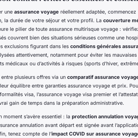
er une
assurance voyage
réellement adaptée, commencez 
n, la durée de votre séjour et votre profil. La
couverture mé
re le pilier de toute assurance multirisque voyage : vérifie
és couvrent bien des situations sérieuses comme une hospit
s exclusions figurant dans les
conditions générales assu
alysées attentivement, notamment pour éviter les mauvaises 
s médicaux ou d’activités à risques (sports d’hiver, extrêm
entre plusieurs offres via un
comparatif assurance voyag
lleur équilibre entre garanties assurance voyage et prix. Po
formalités visa, l’assurance voyage visa premier et l’attesta
 vrai gain de temps dans la préparation administrative.
n moment s’avère essentiel : la
protection annulation voya
ssurance annulation avant départ est signée avant l’applicati
fin, tenez compte de l’
impact COVID sur assurance voyag