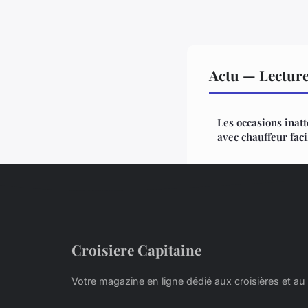
Actu — Lectur
Les occasions inat
avec chauffeur faci
Croisiere Capitaine
Votre magazine en ligne dédié aux croisières et au 